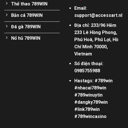
Thể thao 789WIN
Email:
support@accessart.nl
Bắn cá 789WIN
Địa chỉ: 233/96 Hẽm
Đá gà 789WIN
233 Lê Hồng Phong,
Nổ hũ 789WIN
Phú Hoà, Phú Lợi, Hồ
Chí Minh 70000,
Vietnam
Số điện thoại:
0985755988
Hastags: #789win
#nhacai789win
#789winuytin
#dangky789win
#link789win
#789wincasino